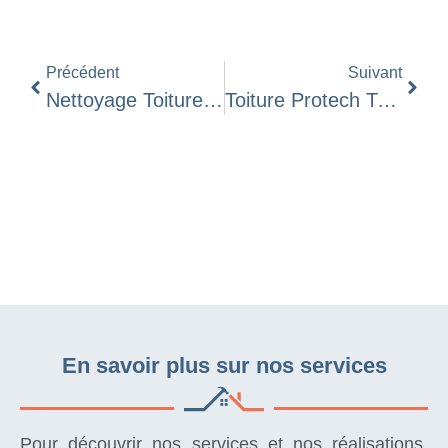
Précédent
Suivant
Nettoyage Toiture Artisan Prix, Ce Que Vous Devez Vraiment Savoir En 2026
Toiture Protech Transforme Votre Isolation De Toiture Dans Le Rhône En Investissement Durable
En savoir plus sur nos services
Pour découvrir nos services et nos réalisations,