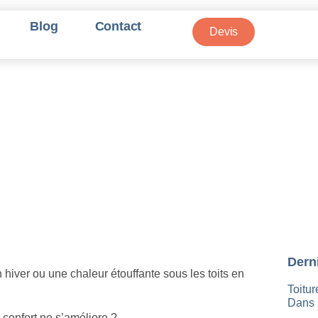
Blog
Contact
Devis
solation des Combles Per
Le Vrai Prix en 2025
Derni
 hiver ou une chaleur étouffante sous les toits en
Toitur
Dans 
 confort ne s’améliore ?