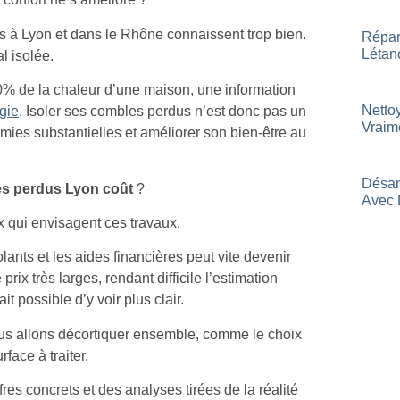
s à Lyon et dans le Rhône connaissent trop bien.
Répar
Létan
l isolée.
30% de la chaleur d’une maison, une information
Netto
gie
. Isoler ses combles perdus n’est donc pas un
Vraim
mies substantielles et améliorer son bien-être au
Désam
es perdus Lyon coût
?
Avec 
ux qui envisagent ces travaux.
olants et les aides financières peut vite devenir
rix très larges, rendant difficile l’estimation
it possible d’y voir plus clair.
ous allons décortiquer ensemble, comme le choix
face à traiter.
res concrets et des analyses tirées de la réalité